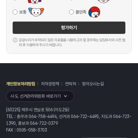
보통
불만족
평가하기
공공누리가 부착되지 않은 자료들을 사용하고자 할 경우에는 담당부서와 사전 협
의 후 이용하여 주시기 바랍니다.
개인정보처리방침
저작권정책
연락처
찾아오시는길
레이어
열기
시·도 선거관리위원회 바로가기
[63225] 제주시 연삼로 506 (이도2동)
TEL : 총무과 064-758-4494, 선거과 064-722-4495, 지도과 064-723-
1390, 홍보과 064-722-0379
FAX : 0505-058-3703