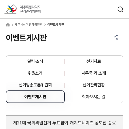
바로가기 메뉴
검색창 열기
제주특별자치도선거관리위원회
주시선거관리위원회
home
제주시선거관리위원회
이벤트게시판
공유하기 메뉴
열기
이벤트게시판
알림·소식
선거자료
위원소개
사무국·과 소개
선거방송토론위원회
선거관리현황
이벤트게시판
찾아오시는 길
제21대 국회의원선거 투표참여 캐치프레이즈 공모전 종료