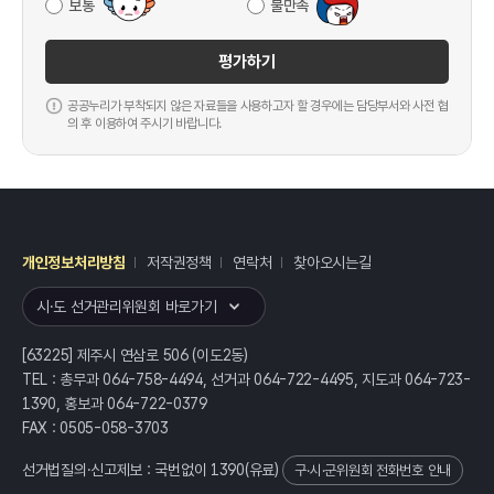
보통
불만족
평가하기
공공누리가 부착되지 않은 자료들을 사용하고자 할 경우에는 담당부서와 사전 협
의 후 이용하여 주시기 바랍니다.
개인정보처리방침
저작권정책
연락처
찾아오시는길
레이어
열기
시·도 선거관리위원회 바로가기
[63225] 제주시 연삼로 506 (이도2동)
TEL : 총무과 064-758-4494, 선거과 064-722-4495, 지도과 064-723-
1390, 홍보과 064-722-0379
FAX : 0505-058-3703
선거법질의·신고제보 : 국번없이
1390
(유료)
구·시·군위원회 전화번호 안내