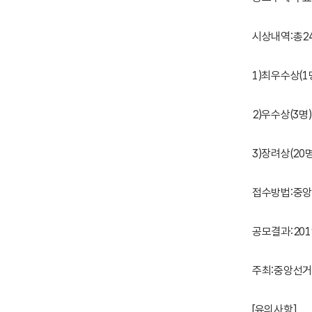
시상내역:총2
1)최우수상(1
2)우수상(3명
3)장려상(20
접수방법:중앙선
공모결과:201
주최:중앙선거관
[유의사항]