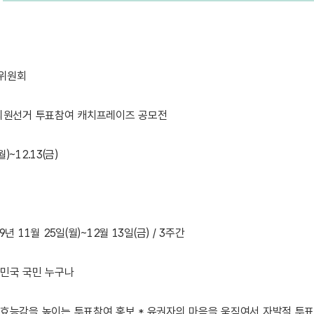
위원회
의원선거 투표참여 캐치프레이즈 공모전
월)~12.13(금)
년 11월 25일(월)~12월 13일(금) / 3주간
민국 국민 누구나
효능감을 높이는 투표참여 홍보 * 유권자의 마음을 움직여서 자발적 투