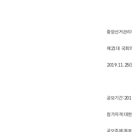
중앙선거관리
제21대 국회
2019.11.25(
공모기간:2019
참가자격:대한
공모주제:투표