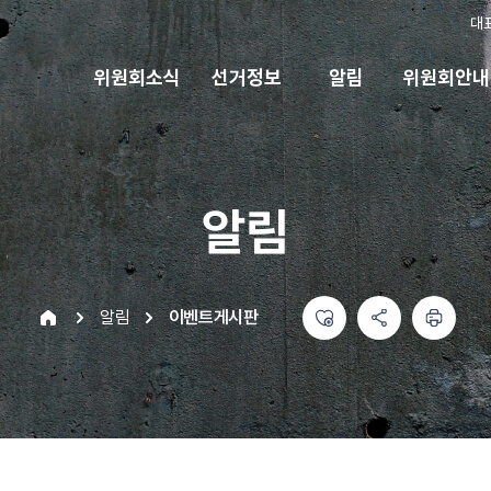
대
위원회소식
선거정보
알림
위원회안내
알림
좋아요
공유하기 메뉴
열기
인쇄하기
home
알림
이벤트게시판