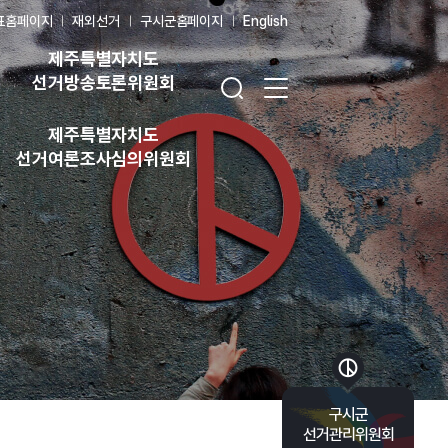
표홈페이지
재외선거
구시군홈페이지
English
제주특별자치도
검색창 열기
전체 메뉴 열기
선거방송토론위원회
제주특별자치도
선거여론조사심의위원회
바로가기 목록 열기
구시군
선거관리위원회