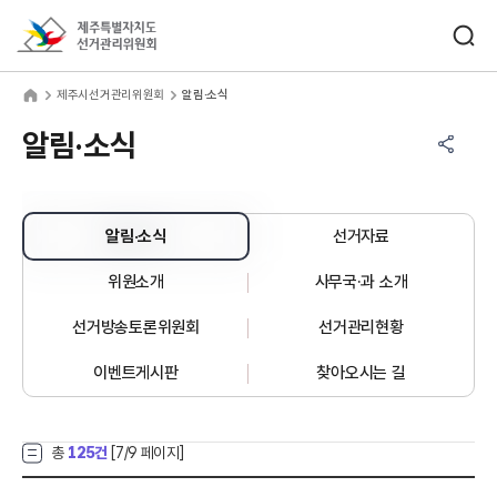
바로가기 메뉴
검색창 열기
제주특별자치도선거관리위원회
주시선거관리위원회
home
제주시선거관리위원회
알림·소식
공유하기 메뉴
열기
알림·소식
알림·소식
선거자료
위원소개
사무국·과 소개
선거방송토론위원회
선거관리현황
이벤트게시판
찾아오시는 길
총
125건
[
7
/9 페이지]