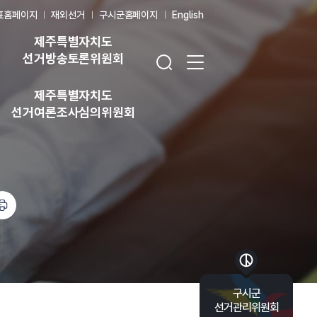
표홈페이지
재외선거
구시군홈페이지
English
제주특별자치도
검색창 열기
전체 메뉴 열기
선거방송토론위원회
제주특별자치도
선거여론조사심의위원회
바로가기 목록 열기
구시군
선거관리위원회