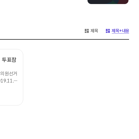
게시글 목록 형태 -
게시글 목록 형태 -
제목
제목+내용
 투표참
회의원선거
9.11.2
1월 25일
:대한민국
을 높이는
 움직여서
 시상내
0만원 상당
 상품권3)
방법:중앙