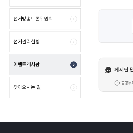
선관위 홈페이지(ht
공모전 배너 클릭
선거방송토론위원회
년 12
선거관리현황
이벤트게시판
게시판 
공공누리
찾아오시는 길
레