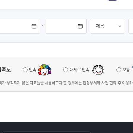
t://www.ec.go.kr)내
선관위 홈페이지(htt://www.ec.g
 후 접수 공모결과:2019
공모전 배너 클릭 후 접수 공모결과
년 1
~
만족도
만족
대체로 만족
보통
가 부착되지 않은 자료들을 사용하고자 할 경우에는 담당부서와 사전 협의 후 이용하
이어
열기