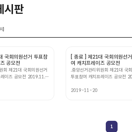
게시판
지]
대 국회의원선거 투표참
[ 종료 ]
제21대 국회의원선거
즈 공모전
여 캐치프레이즈 공모전
원회 제21대 국회의원선거
.중앙선거관리위원회 제21대 국
이즈 공모전 2019.11.2
투표참여 캐치프레이즈 공모전 201
공모기간:2019년 11월 25일
5(월2.13(금)공모기간:2019년 1
금 3주간 참가자격:대한민국
(월2월 13일(금 3주간 참가자격
2019-11-20
모주제:투표효능감을 높이는
국민 누구나 공모주제:투표효능감
* 유권자의 마음을 움직여서
투표참여 홍보 * 유권자의 마음을
를 유도하는 내용 시상내
자발적 투표참여를 유도하는 내용
)최우수상(1명 50만원 상당
역:총240만원1)최우수상(1명 5
3명 30만원 상당 상품권3)
상품권2)우수상(3명 30만원 상당
1
 상당 상품권 접수방법:중앙
장려상명 5만원 상당 상품권 접수