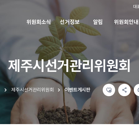
대
위원회소식
선거정보
알림
위원회안내
제주시선거관리위원회
좋아요
공유하기 메뉴
열기
인쇄하기
제주시선거관리위원회
이벤트게시판