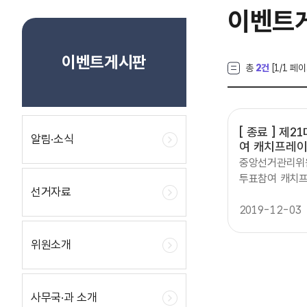
이벤트
이벤트게시판
총
2건
[
1
/1 페이
[ 종료 ]
제21
알림·소식
여 캐치프레이
중앙선거관리위
투표참여 캐치프레
선거자료
5(월2.13(금)
(월2월 13일(
2019-12-03
국민 누구나 공
투표참여 홍보 
위원소개
자발적 투표참여
역:총240만원1
상품권2)우수상(
사무국·과 소개
장려상명 5만원