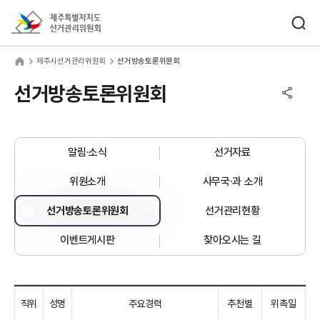
바로가기 메뉴
검색창 열기
제주특별자치도선거관리위원회
주시선거관리위원회
home
제주시선거관리위원회
선거방송토론위원회
공유하기 메뉴
열기
선거방송토론위원회
알림·소식
선거자료
위원소개
사무국·과 소개
선거방송토론위원회
선거관리현황
이벤트게시판
찾아오시는 길
직위
성명
주요경력
추천별
위촉일