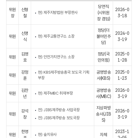
당연직
위원
신형
2026-0
현) 제주지방법원 부장판사
(시위원
장
철
3-18
장 겸임)
정당(더
신명
2024-0
위원
현) 제주교통연구소 소장
불어민주
식
3-19
당)
김영
정당(국
2025-0
위원
현) 안전가치연구소 소장
호
민의힘)
1-28
강정
공영방송
2025-0
현) KBS제주방송총국 보도국 기획
위원
부장
훈
사(KBS)
1-23
김찬
공영방송
2026-0
위원
현) 제주MBC 취재부장
년
사(MBC)
3-19
지상파방
전) JIBS제주방송 사업국장
강석
2026-0
위원
송사(JIB
창
3-19
전) JIBS제주방송 보도국장
S)
한영
2023-1
위원
현) 숲치유사
자체
조
2-05